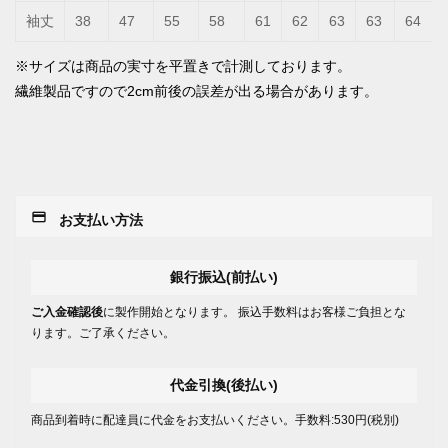
袖丈
38
47
55
58
61
62
63
63
64
※サイズは商品の実寸を平置きで計測しております。
繊維製品ですので2cm前後の誤差が出る場合があります。
payment
お支払い方法
銀行振込(前払い)
ご入金確認後
に製作開始となります。 振込手数料はお客様ご負担とな
ります。ご了承ください。
代金引換(後払い)
商品到着時に配達員に代金をお支払いください。手数料:530円(税別)