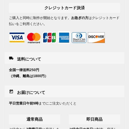
クレジットカード決済
ご購入と同時に制作が開始となります。
お急ぎの方
はクレジットカード
払いをご利用ください。
local_shipping
送料について
全国一律送料250円
（沖縄、離島は1800円）
today
お届けについて
平日営業日午前9時
までにご注文いただくと
通常商品
即日商品